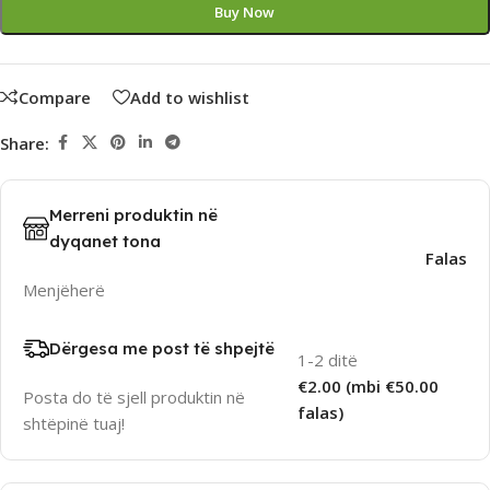
Buy Now
Compare
Add to wishlist
Share:
Merreni produktin në
dyqanet tona
Falas
Menjëherë
Dërgesa me post të shpejtë
1-2 ditë
€2.00 (mbi €50.00
Posta do të sjell produktin në
falas)
shtëpinë tuaj!