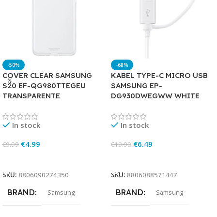
-50%
-68%
COVER CLEAR SAMSUNG
KABEL TYPE-C MICRO USB
S20 EF-QG980TTEGEU
SAMSUNG EP-
TRANSPARENTE
DG930DWEGWW WHITE
In stock
In stock
€
4.99
€
6.49
€
9.99
€
19.99
Add To Cart
Add To Cart
SKU:
8806090274350
SKU:
8806088571447
BRAND
BRAND
Samsung
Samsung