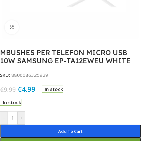
Click to enlarge
MBUSHES PER TELEFON MICRO USB
10W SAMSUNG EP-TA12EWEU WHITE
SKU:
8806086325929
€
4.99
€
9.99
In stock
In stock
Alternative:
-
+
Add To Cart