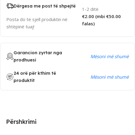
Dërgesa me post të shpejtë
1-2 ditë
€2.00 (mbi €50.00
Posta do të sjell produktin në
falas)
shtëpinë tuaj!
Garancion zyrtar nga
Mësoni më shumë
prodhuesi
24 orë për kthim të
Mësoni më shumë
produktit
Përshkrimi