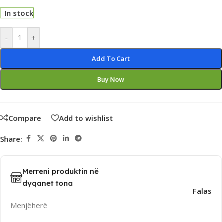
In stock
Alternative:
-
+
Add To Cart
Buy Now
Compare
Add to wishlist
Share:
Merreni produktin në
dyqanet tona
Falas
Menjëherë