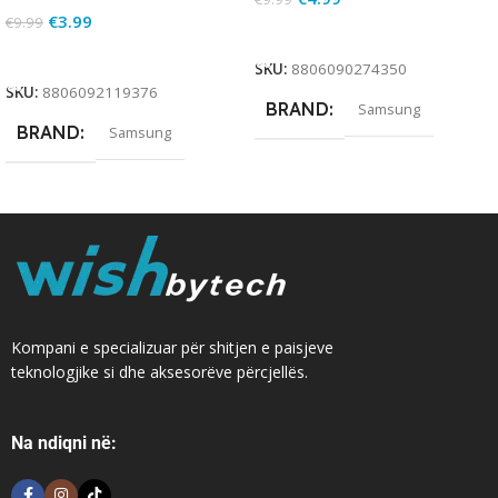
€
3.99
€
9.99
Add To Cart
Add To Cart
SKU:
8806090274350
SKU:
8806092119376
BRAND
Samsung
BRAND
Samsung
Kompani e specializuar për shitjen e paisjeve
teknologjike si dhe aksesorëve përcjellës.
Na ndiqni në: