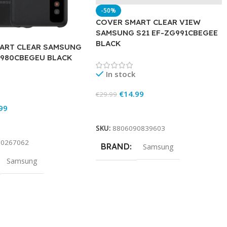
-50%
COVER SMART CLEAR VIEW
SAMSUNG S21 EF-ZG991CBEGEE
BLACK
ART CLEAR SAMSUNG
G980CBEGEU BLACK
In stock
€
14.99
€
29.99
99
Add To Cart
rt
SKU:
8806090839603
90267062
BRAND
Samsung
Samsung