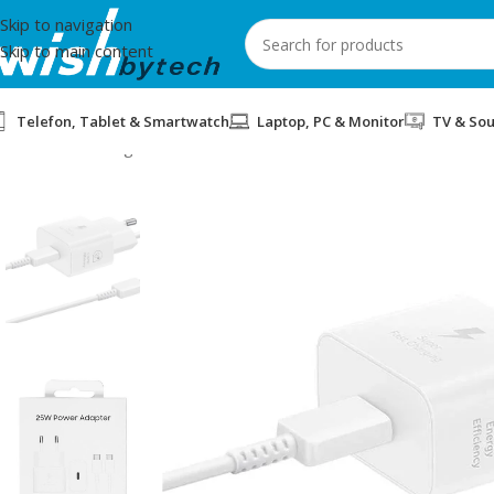
Skip to navigation
Skip to main content
Telefon, Tablet & Smartwatch
Laptop, PC & Monitor
TV & So
Home
/
Samsung
/
MBUSHES PER TELEFON 25W SAMSUNG T25