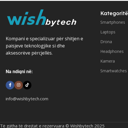
Kategoritë
Smartphones
Laptops
Kompani e specializuar për shitjen e
Drona
paisjeve teknologjike si dhe
Headphones
aksesorëve përcjellës.
Kamera
Smartwatches
Na ndiqni në:
info@wishbytech.com
Të gjitha të drejtat e rezervuara © Wishbytech 2025