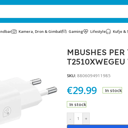
undbar
Kamera, Dron & Gimbal
Gaming
Lifestyle
Kufje & 
10XWEGEU WHITE
MBUSHES PER
T2510XWEGEU
SKU:
8806094911985
€
29.99
In stock
In stock
Alternative:
-
+