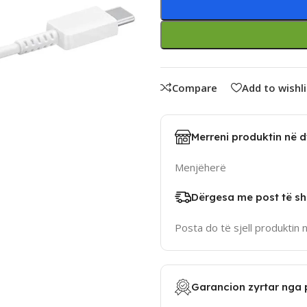
Compare
Add to wishli
Merreni produktin në 
Menjëherë
Dërgesa me post të sh
Posta do të sjell produktin 
Garancion zyrtar nga 