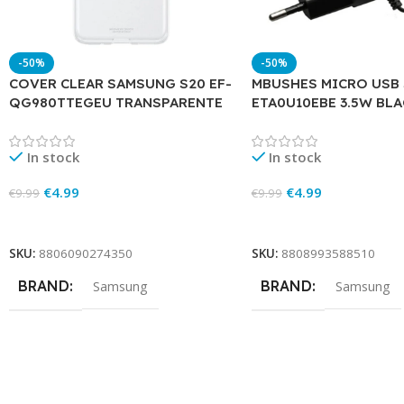
-50%
-50%
COVER CLEAR SAMSUNG S20 EF-
MBUSHES MICRO USB
QG980TTEGEU TRANSPARENTE
ETA0U10EBE 3.5W BL
In stock
In stock
€
4.99
€
4.99
€
9.99
€
9.99
Add To Cart
Add To Cart
SKU:
8806090274350
SKU:
8808993588510
BRAND
BRAND
Samsung
Samsung