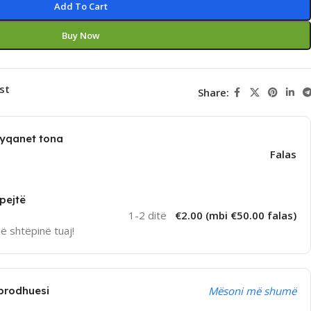
Add To Cart
Buy Now
st
Share:
dyqanet tona
Falas
pejtë
1-2 ditë
€2.00 (mbi €50.00 falas)
në shtëpinë tuaj!
prodhuesi
Mësoni më shumë