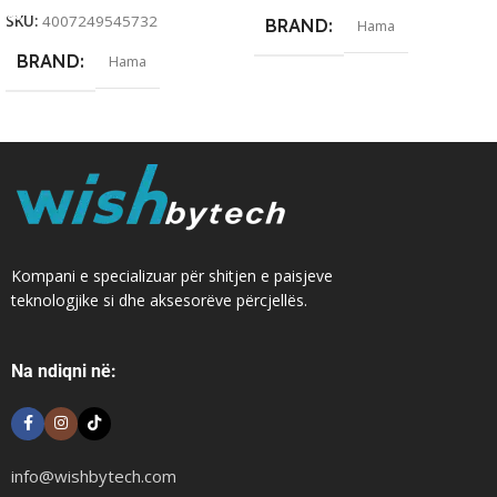
SKU:
4007249545732
BRAND
Hama
BRAND
Hama
Kompani e specializuar për shitjen e paisjeve
teknologjike si dhe aksesorëve përcjellës.
Na ndiqni në:
info@wishbytech.com