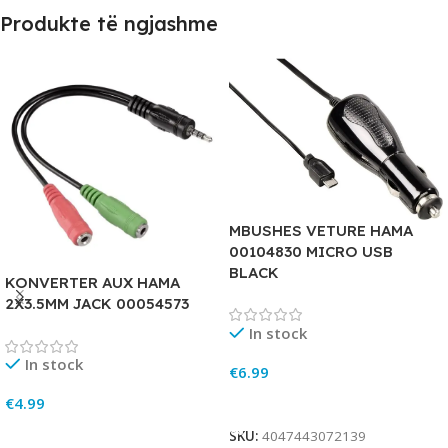
Produkte të ngjashme
MBUSHES VETURE HAMA
00104830 MICRO USB
BLACK
KONVERTER AUX HAMA
2X3.5MM JACK 00054573
In stock
In stock
€
6.99
Add To Cart
€
4.99
Add To Cart
SKU:
4047443072139