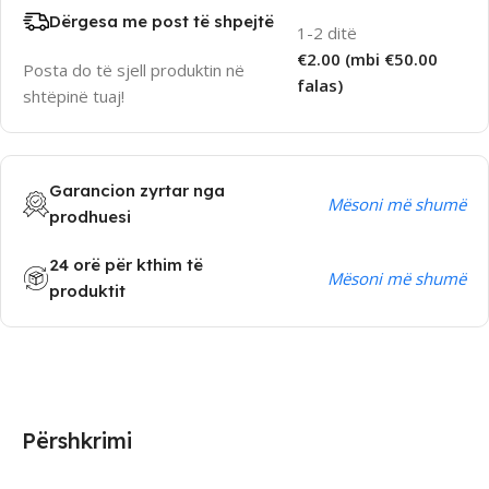
Dërgesa me post të shpejtë
1-2 ditë
€2.00 (mbi €50.00
Posta do të sjell produktin në
falas)
shtëpinë tuaj!
Garancion zyrtar nga
Mësoni më shumë
prodhuesi
24 orë për kthim të
Mësoni më shumë
produktit
Përshkrimi