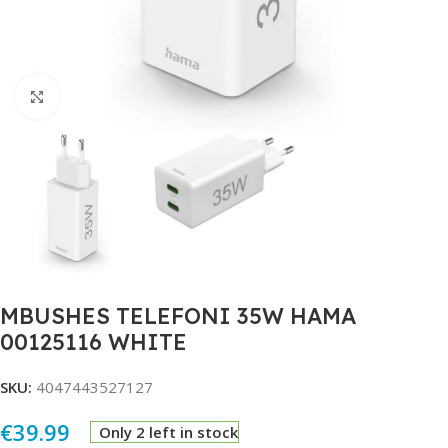
Click to enlarge
MBUSHES TELEFONI 35W HAMA
00125116 WHITE
SKU:
4047443527127
€
39.99
Only 2 left in stock