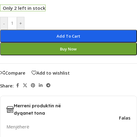
Only 2 left in stock
Alternative:
-
+
Add To Cart
Buy Now
Compare
Add to wishlist
Share:
Merreni produktin në
dyqanet tona
Falas
Menjëherë