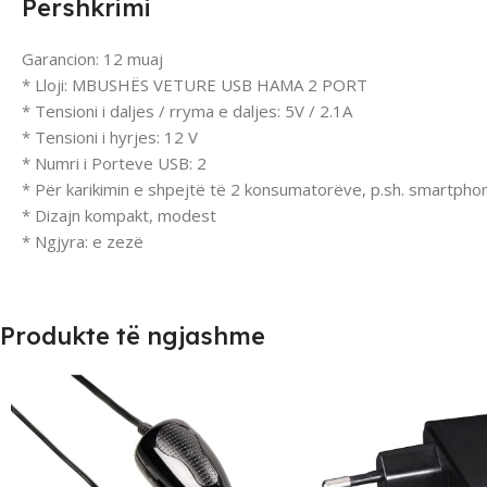
Përshkrimi
Garancion: 12 muaj
* Lloji: MBUSHËS VETURE USB HAMA 2 PORT
* Tensioni i daljes / rryma e daljes: 5V / 2.1A
* Tensioni i hyrjes: 12 V
* Numri i Porteve USB: 2
* Për karikimin e shpejtë të 2 konsumatorëve, p.sh. smartpho
* Dizajn kompakt, modest
* Ngjyra: e zezë
Produkte të ngjashme