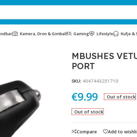
undbar
Kamera, Dron & Gimbal
Gaming
Lifestyle
Kufje & 
T
MBUSHES VETUR
PORT
SKU:
4047443231710
€
9.99
Out of stock
Out of stock
Compare
Add to wishli