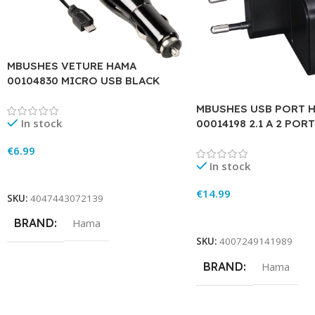
MBUSHES VETURE HAMA
00104830 MICRO USB BLACK
MBUSHES USB PORT 
In stock
00014198 2.1 A 2 PORT
€
6.99
In stock
Add To Cart
€
14.99
SKU:
4047443072139
Add To Cart
BRAND
Hama
SKU:
4007249141989
BRAND
Hama