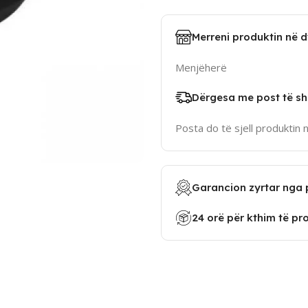
Merreni produktin në 
Menjëherë
Dërgesa me post të sh
Posta do të sjell produktin 
Garancion zyrtar nga 
24 orë për kthim të pr