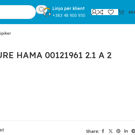
Linja për klient
€
0.
+383 48 900 950
Spiker
E HAMA 00121961 2.1 A 2
st
Share: