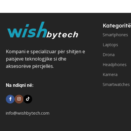
Kategoritë
Smartphones
Laptops
Kompani e specializuar për shitjen e
Drona
paisjeve teknologjike si dhe
Headphones
aksesorëve përcjellës.
Kamera
Smartwatches
Na ndiqni në:
info@wishbytech.com