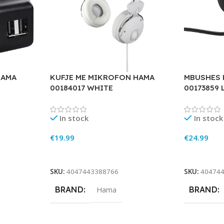
HAMA
KUFJE ME MIKROFON HAMA
MBUSHES 
00184017 WHITE
00173859 
In stock
In stock
€
19.99
€
24.99
Add To Cart
Add To Ca
SKU:
4047443388766
SKU:
40474
BRAND
BRAND
Hama