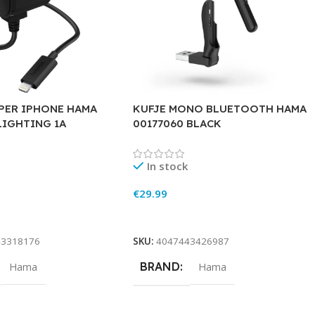
PER IPHONE HAMA
KUFJE MONO BLUETOOTH HAMA
LIGHTING 1A
00177060 BLACK
In stock
€
29.99
rt
Add To Cart
43318176
SKU:
4047443426987
BRAND
Hama
Hama