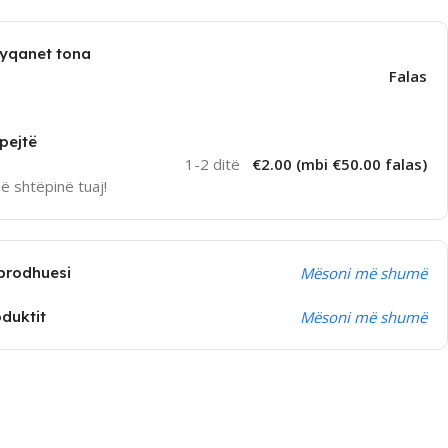
dyqanet tona
Falas
pejtë
1-2 ditë
€2.00 (mbi €50.00 falas)
në shtëpinë tuaj!
prodhuesi
Mësoni më shumë
oduktit
Mësoni më shumë