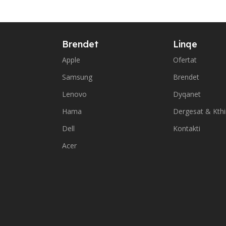
Brendet
Linqe
Apple
Ofertat
Samsung
Brendet
Lenovo
Dyqanet
Hama
Dergesat & Kth
Dell
Kontakti
Acer