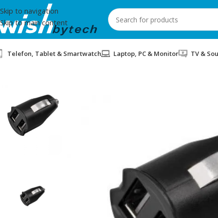
Skip to navigation
Skip to main content
Telefon, Tablet & Smartwatch
Laptop, PC & Monitor
TV & So
Home
/
Hama
/
MBUSHES VETURE HAMA 00121961 2.1 A 2 POR