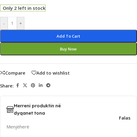
Only 2 left in stock
Alternative:
-
+
Add To Cart
Buy Now
Compare
Add to wishlist
Share:
Merreni produktin në
dyqanet tona
Falas
Menjëherë