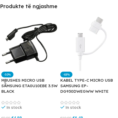
Produkte të ngjashme
-50%
-68%
MBUSHES MICRO USB
KABEL TYPE-C MICRO USB
SAMSUNG ETA0U10EBE 3.5W
SAMSUNG EP-
BLACK
DG930DWEGWW WHITE
In stock
In stock
€
4.99
€
6.49
€
9.99
€
19.99