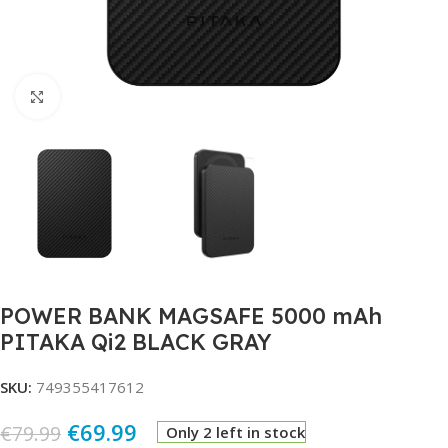
Click to enlarge
POWER BANK MAGSAFE 5000 mAh
PITAKA Qi2 BLACK GRAY
SKU:
749355417612
€
69.99
€
79.99
Only 2 left in stock