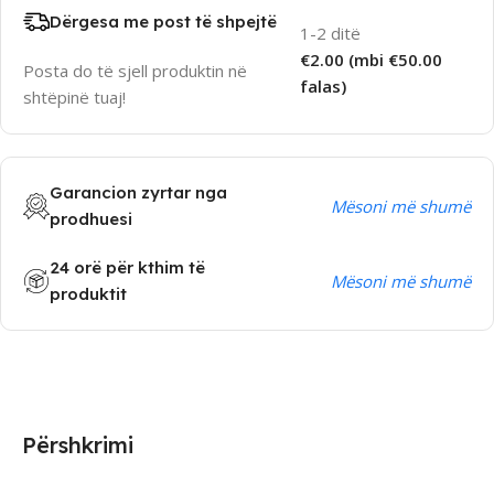
Dërgesa me post të shpejtë
1-2 ditë
€2.00 (mbi €50.00
Posta do të sjell produktin në
falas)
shtëpinë tuaj!
Garancion zyrtar nga
Mësoni më shumë
prodhuesi
24 orë për kthim të
Mësoni më shumë
produktit
Përshkrimi