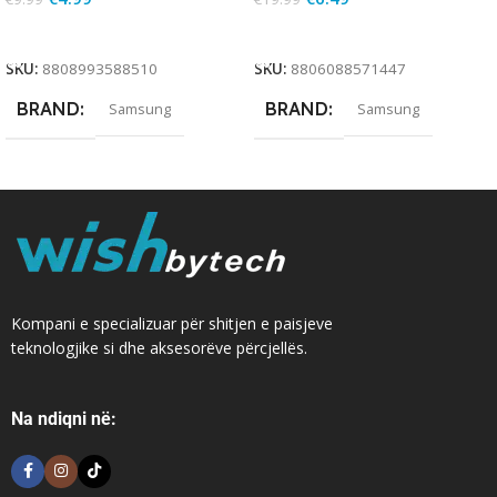
Add To Cart
Add To Cart
SKU:
8808993588510
SKU:
8806088571447
BRAND
BRAND
Samsung
Samsung
Kompani e specializuar për shitjen e paisjeve
teknologjike si dhe aksesorëve përcjellës.
Na ndiqni në: