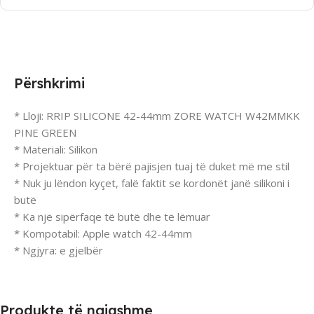
Përshkrimi
* Lloji: RRIP SILICONE 42-44mm ZORE WATCH W42MMKK
PINE GREEN
* Materiali: Silikon
* Projektuar për ta bërë pajisjen tuaj të duket më me stil
* Nuk ju lëndon kyçet, falë faktit se kordonët janë silikoni i
butë
* Ka një sipërfaqe të butë dhe të lëmuar
* Kompotabil: Apple watch 42-44mm
* Ngjyra: e gjelbër
Produkte të ngjashme