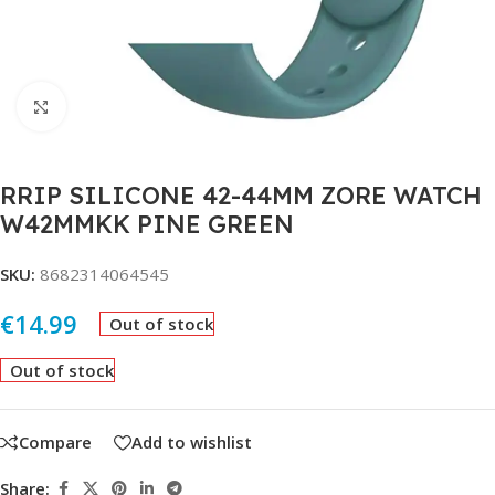
Click to enlarge
RRIP SILICONE 42-44MM ZORE WATCH
W42MMKK PINE GREEN
SKU:
8682314064545
€
14.99
Out of stock
Out of stock
Compare
Add to wishlist
Share: