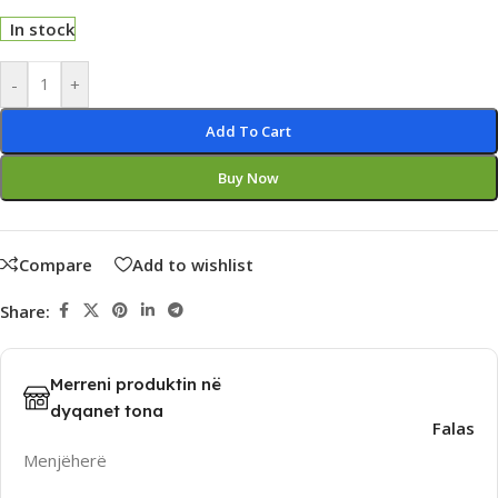
In stock
Alternative:
-
+
Add To Cart
Buy Now
Compare
Add to wishlist
Share:
Merreni produktin në
dyqanet tona
Falas
Menjëherë