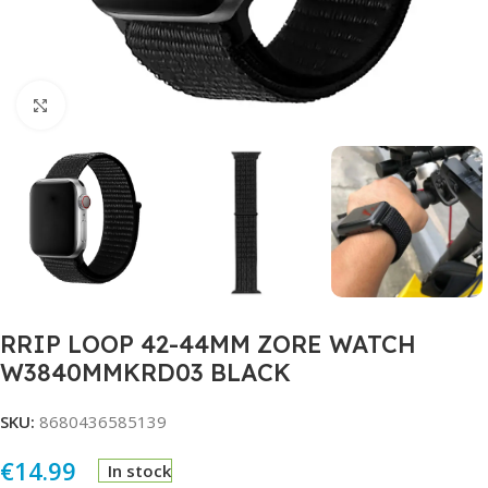
Click to enlarge
RRIP LOOP 42-44MM ZORE WATCH
W3840MMKRD03 BLACK
SKU:
8680436585139
€
14.99
In stock