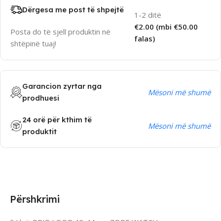
Dërgesa me post të shpejtë
1-2 ditë
€2.00 (mbi €50.00
Posta do të sjell produktin në
falas)
shtëpinë tuaj!
Garancion zyrtar nga
Mësoni më shumë
prodhuesi
24 orë për kthim të
Mësoni më shumë
produktit
Përshkrimi