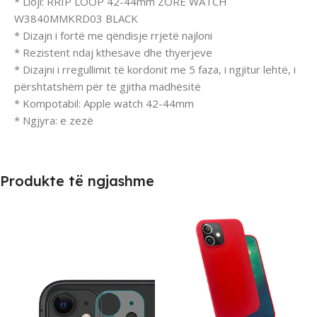
* Lloji: RRIP LOOP 42-44mm ZORE WATCH
W3840MMKRD03 BLACK
* Dizajn i fortë me qëndisje rrjetë najloni
* Rezistent ndaj kthesave dhe thyerjeve
* Dizajni i rregullimit të kordonit me 5 faza, i ngjitur lehtë, i
përshtatshëm për të gjitha madhësitë
* Kompotabil: Apple watch 42-44mm
* Ngjyra: e zezë
Produkte të ngjashme