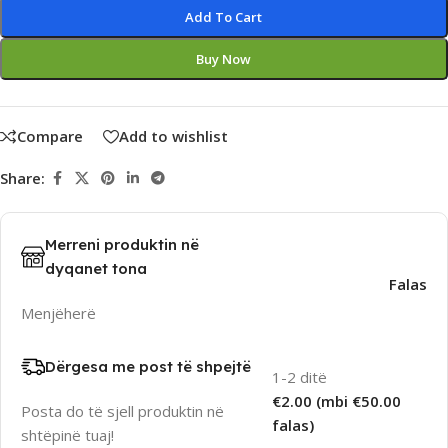
Add To Cart
Buy Now
Compare
Add to wishlist
Share:
Merreni produktin në
dyqanet tona
Falas
Menjëherë
Dërgesa me post të shpejtë
1-2 ditë
€2.00 (mbi €50.00
Posta do të sjell produktin në
falas)
shtëpinë tuaj!