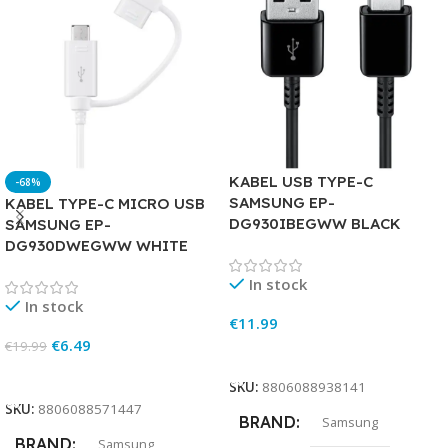
KABEL USB TYPE-C
-68%
SAMSUNG EP-
KABEL TYPE-C MICRO USB
DG930IBEGWW BLACK
SAMSUNG EP-
DG930DWEGWW WHITE
In stock
In stock
€
11.99
€
6.49
€
19.99
Add To Cart
Add To Cart
SKU:
8806088938141
SKU:
8806088571447
BRAND
Samsung
BRAND
Samsung