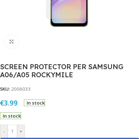
Click to enlarge
SCREEN PROTECTOR PER SAMSUNG
A06/A05 ROCKYMILE
SKU:
2006033
€
3.99
In stock
In stock
Alternative:
-
+