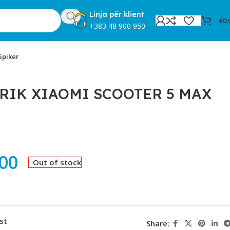
Linja për klient
€
0.
+383 48 900 950
Spiker
RIK XIAOMI SCOOTER 5 MAX
.00
Out of stock
st
Share: