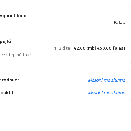
dyqanet tona
Falas
pejtë
1-2 ditë
€2.00 (mbi €50.00 falas)
në shtëpinë tuaj!
prodhuesi
Mësoni më shumë
oduktit
Mësoni më shumë