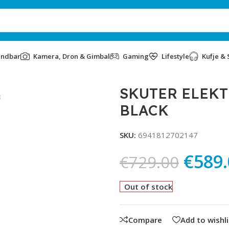
undbar
Kamera, Dron & Gimbal
Gaming
Lifestyle
Kufje & 
CK
SKUTER ELEKT
BLACK
SKU:
6941812702147
€
589
€
729.00
Out of stock
Compare
Add to wishli