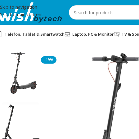
Skip to navigation
Skip to main content
Telefon, Tablet & Smartwatch
Laptop, PC & Monitor
TV & So
Home
/
Xiaomi
/
SKUTER ELEKTRIK XIAOMI SCOOTER 5 MAX BLA
-19%