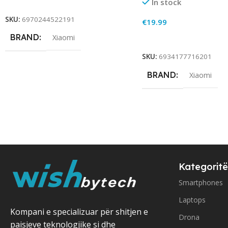
Add To Cart
In stock
SKU:
6970244522191
€
19.99
BRAND
Xiaomi
Add To Cart
SKU:
6934177716201
BRAND
Xiaomi
Kategoritë
Smartphones
Laptops
Kompani e specializuar për shitjen e
Drona
paisjeve teknologjike si dhe