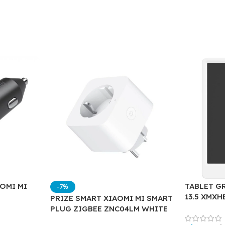
OMI MI
TABLET G
-7%
13.5 XMX
PRIZE SMART XIAOMI MI SMART
PLUG ZIGBEE ZNC04LM WHITE