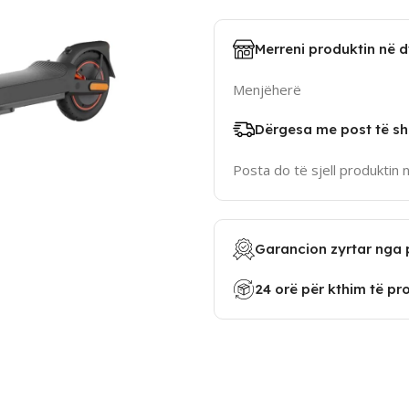
Merreni produktin në 
Menjëherë
Dërgesa me post të sh
Posta do të sjell produktin 
Garancion zyrtar nga 
24 orë për kthim të pr