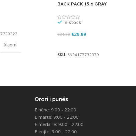
BACK PACK 15.6 GRAY
In stock
rt
€
29.99
77720222
€
34.99
Add To Cart
Xiaomi
SKU:
6934177732379
Orari i punës
E hënë: 9:00 - 22:00
E martë: 9:00 - 22:00
E mërkurë: 9:00 - 22:00
E enjte: 9:00 - 22:00