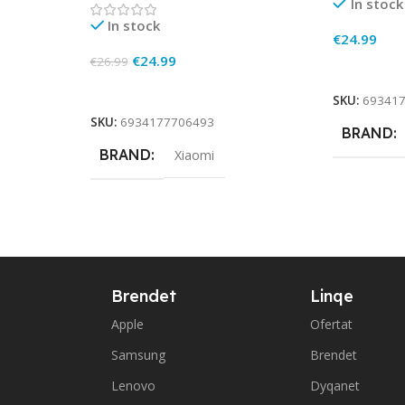
In stock
In stock
€
24.99
€
24.99
€
26.99
Add To Ca
Add To Cart
SKU:
69341
SKU:
6934177706493
BRAND
BRAND
Xiaomi
Brendet
Linqe
Apple
Ofertat
Samsung
Brendet
Lenovo
Dyqanet