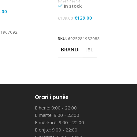
In stock
.00
€
129.00
€
189.00
rt
Add To Cart
81967092
SKU:
6925281982088
BRAND
JBL
Orari i punës
E hënë: 9:00 - 22:00
E martë: 9:00 - 22:00
E mërkurë: 9:00 - 22:00
E enjte: 9:00 - 22:00
E premte: 9:00 - 22:00