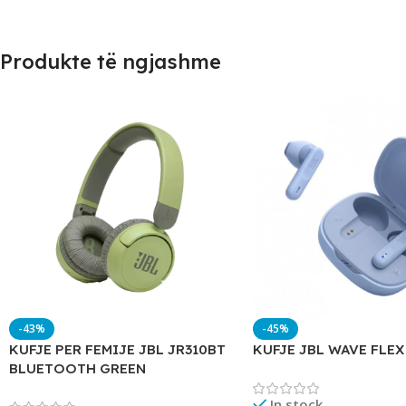
Produkte të ngjashme
-43%
-45%
KUFJE PER FEMIJE JBL JR310BT
KUFJE JBL WAVE FLEX
BLUETOOTH GREEN
In stock