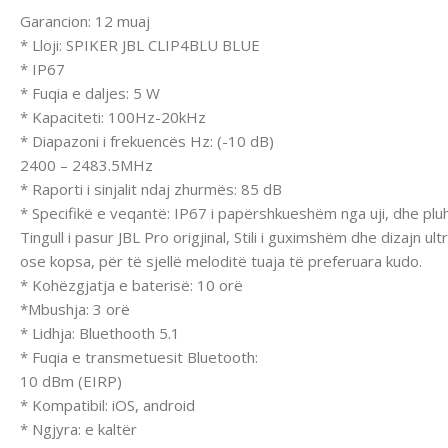
Garancion: 12 muaj
* Lloji: SPIKER JBL CLIP4BLU BLUE
* IP67
* Fuqia e daljes: 5 W
* Kapaciteti: 100Hz-20kHz
* Diapazoni i frekuencës Hz: (-10 dB)
2400 – 2483.5MHz
* Raporti i sinjalit ndaj zhurmës: 85 dB
* Specifikë e veqantë: IP67 i papërshkueshëm nga uji, dhe pluh
Tingull i pasur JBL Pro origjinal, Stili i guximshëm dhe dizajn 
ose kopsa, për të sjellë meloditë tuaja të preferuara kudo.
* Kohëzgjatja e baterisë: 10 orë
*Mbushja: 3 orë
* Lidhja: Bluethooth 5.1
* Fuqia e transmetuesit Bluetooth:
10 dBm (EIRP)
* Kompatibil: iOS, android
* Ngjyra: e kaltër