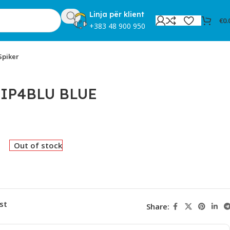
Linja për klient
€
0.
+383 48 900 950
Spiker
LIP4BLU BLUE
Out of stock
st
Share: