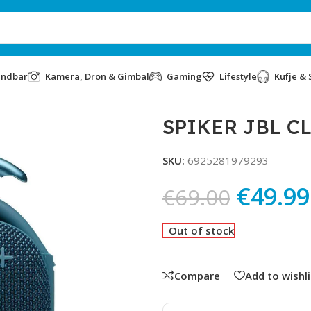
undbar
Kamera, Dron & Gimbal
Gaming
Lifestyle
Kufje & 
SPIKER JBL C
SKU:
6925281979293
€
49.99
€
69.00
Out of stock
Compare
Add to wishli