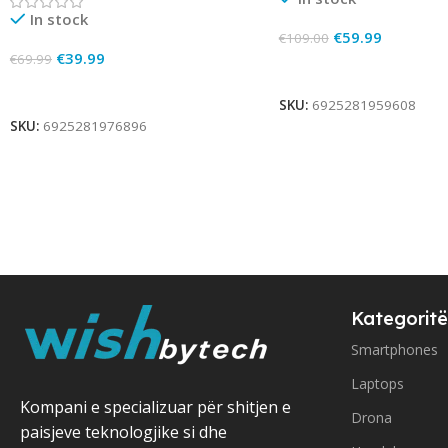
In stock
€
59.99
€
109.00
€
39.99
€
69.99
Add To Cart
Add To Cart
SKU:
6925281959608
SKU:
6925281976896
Kategoritë
Smartphones
Laptops
Kompani e specializuar për shitjen e
Drona
paisjeve teknologjike si dhe