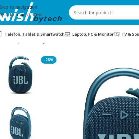
Skip to navigation
Skip to main content
Telefon, Tablet & Smartwatch
Laptop, PC & Monitor
TV & So
Home
/
JBL
/
SPIKER JBL CLIP4BLU BLUE
-28%