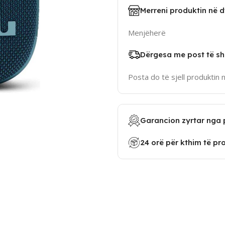
Merreni produktin në 
Menjëherë
Dërgesa me post të sh
Posta do të sjell produktin 
Garancion zyrtar nga 
24 orë për kthim të pr