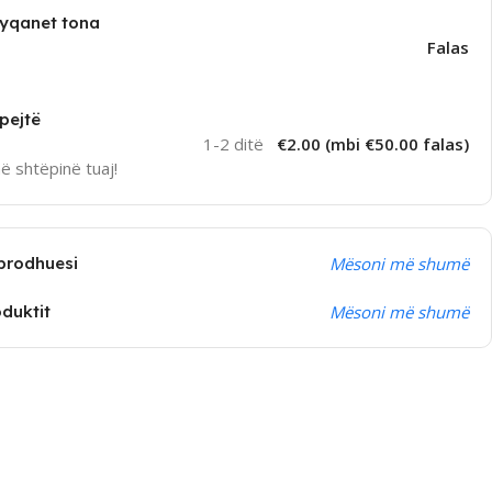
dyqanet tona
Falas
pejtë
1-2 ditë
€2.00 (mbi €50.00 falas)
në shtëpinë tuaj!
prodhuesi
Mësoni më shumë
oduktit
Mësoni më shumë