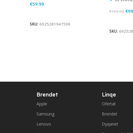
€
59.99
€
99
€
109.00
Add To Cart
Add To Ca
SKU:
6925281947599
SKU:
69252
Brendet
Linqe
Apple
Ofertat
Samsung
Brendet
Lenovo
Dyqanet