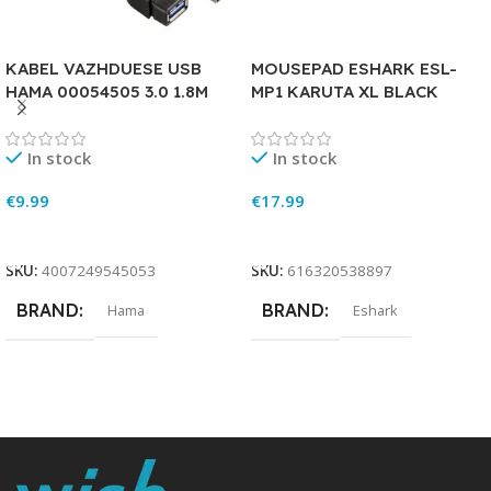
KABEL VAZHDUESE USB
MOUSEPAD ESHARK ESL-
HAMA 00054505 3.0 1.8M
MP1 KARUTA XL BLACK
In stock
In stock
€
9.99
€
17.99
Add To Cart
Add To Cart
SKU:
4007249545053
SKU:
616320538897
BRAND
BRAND
Hama
Eshark