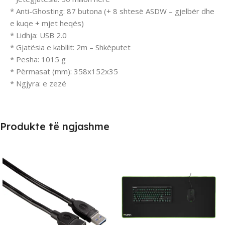
* Anti-Ghosting: 87 butona (+ 8 shtesë ASDW – gjelbër dhe
e kuqe + mjet heqës)
* Lidhja: USB 2.0
* Gjatësia e kabllit: 2m – Shkëputet
* Pesha: 1015 g
* Përmasat (mm): 358x152x35
* Ngjyra: e zezë
Produkte të ngjashme