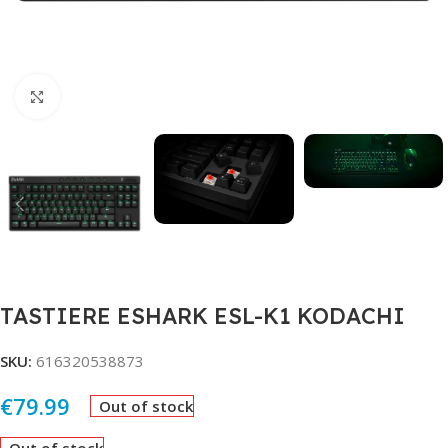
Click to enlarge
TASTIERE ESHARK ESL-K1 KODACHI
SKU:
616320538873
€
79.99
Out of stock