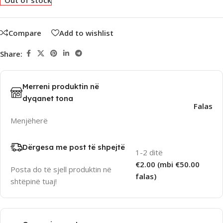
Out of stock
Compare
Add to wishlist
Share:
Merreni produktin në
dyqanet tona
Falas
Menjëherë
Dërgesa me post të shpejtë
1-2 ditë
€2.00 (mbi €50.00
Posta do të sjell produktin në
falas)
shtëpinë tuaj!