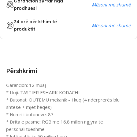
Garancion zyrtar nga
Mësoni më shumë
prodhuesi
24 orë për kthim të
Mësoni më shumë
produktit
Përshkrimi
Garancion: 12 muaj
* Lloji: TASTIER ESHARK KODACHI
* Butonat: OUTEMU mekanik – i kuq (4 ndërprerës blu
shtesë + mjet heqës)
* Numri i butoneve: 87
* Drita e pasme: RGB me 16.8 milion ngjyra të
personalizueshme
* Jetëgjatësia: 50 milion herë