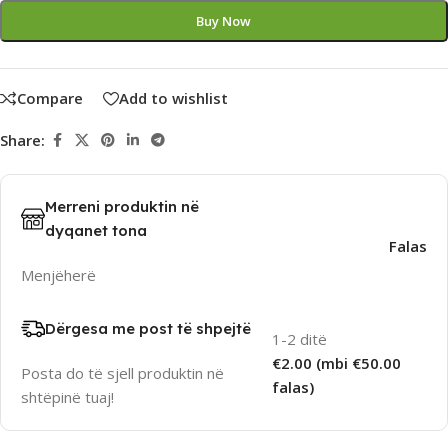
Buy Now
Compare
Add to wishlist
Share:
Merreni produktin në
dyqanet tona
Falas
Menjëherë
Dërgesa me post të shpejtë
1-2 ditë
€2.00 (mbi €50.00
Posta do të sjell produktin në
falas)
shtëpinë tuaj!