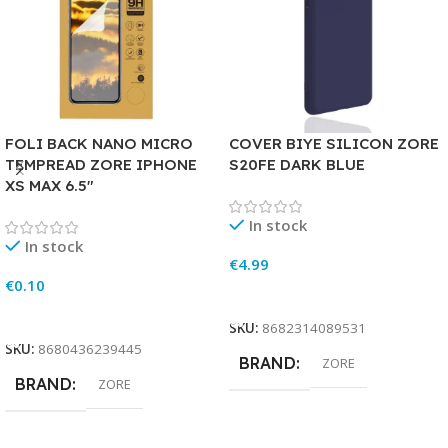
FOLI BACK NANO MICRO
COVER BIYE SILICON ZORE
TEMPREAD ZORE IPHONE
S20FE DARK BLUE
XS MAX 6.5″
In stock
In stock
€
4.99
€
0.10
Add To Cart
Add To Cart
SKU:
8682314089531
SKU:
8680436239445
BRAND
ZORE
BRAND
ZORE