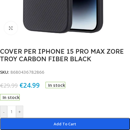
Click to enlarge
COVER PER IPHONE 15 PRO MAX ZORE
TROY CARBON FIBER BLACK
SKU:
8680436782866
€
24.99
€
29.99
In stock
In stock
Alternative:
-
+
Add To Cart