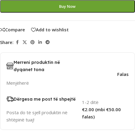
Buy Now
Compare
Add to wishlist
Share:
Merreni produktin në
dyqanet tona
Falas
Menjëherë
Dërgesa me post të shpejtë
1-2 ditë
€2.00 (mbi €50.00
Posta do të sjell produktin në
falas)
shtëpinë tuaj!