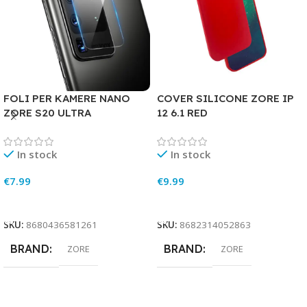
FOLI PER KAMERE NANO
COVER SILICONE ZORE IP
ZORE S20 ULTRA
12 6.1 RED
In stock
In stock
€
7.99
€
9.99
Add To Cart
Add To Cart
SKU:
8680436581261
SKU:
8682314052863
BRAND
BRAND
ZORE
ZORE