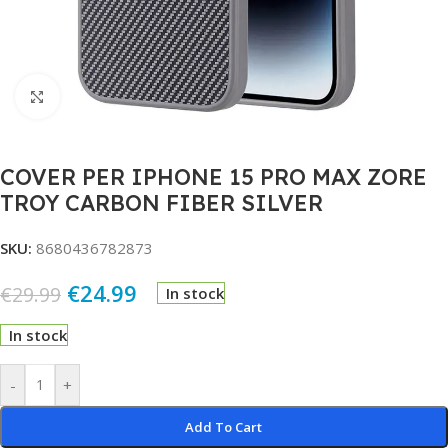
Click to enlarge
COVER PER IPHONE 15 PRO MAX ZORE
TROY CARBON FIBER SILVER
SKU:
8680436782873
€
24.99
€
29.99
In stock
In stock
Alternative:
-
+
Add To Cart