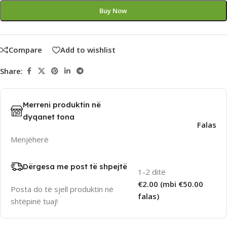
Buy Now
Compare
Add to wishlist
Share:
Merreni produktin në
dyqanet tona
Falas
Menjëherë
Dërgesa me post të shpejtë
1-2 ditë
€2.00 (mbi €50.00
Posta do të sjell produktin në
falas)
shtëpinë tuaj!