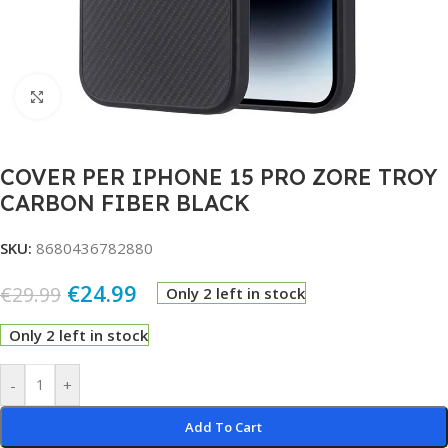
Click to enlarge
COVER PER IPHONE 15 PRO ZORE TROY
CARBON FIBER BLACK
SKU:
8680436782880
€
24.99
€
29.99
Only 2 left in stock
Only 2 left in stock
Alternative:
-
+
Add To Cart