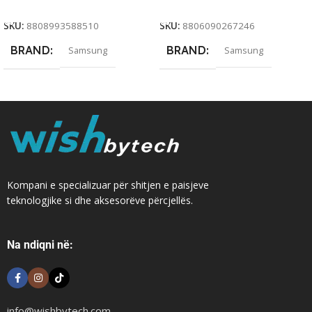
Add To Cart
Add To Cart
SKU:
8808993588510
SKU:
8806090267246
BRAND
BRAND
Samsung
Samsung
Kompani e specializuar për shitjen e paisjeve
teknologjike si dhe aksesorëve përcjellës.
Na ndiqni në:
info@wishbytech.com