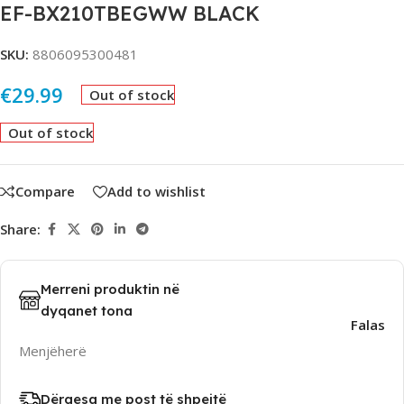
EF-BX210TBEGWW BLACK
SKU:
8806095300481
€
29.99
Out of stock
Out of stock
Compare
Add to wishlist
Share:
Merreni produktin në
dyqanet tona
Falas
Menjëherë
Dërgesa me post të shpejtë