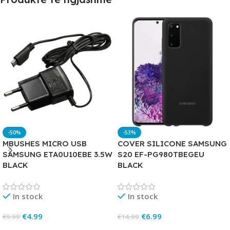
-50%
-53%
MBUSHES MICRO USB
COVER SILICONE SAMSUNG
SAMSUNG ETA0U10EBE 3.5W
S20 EF-PG980TBEGEU
BLACK
BLACK
In stock
In stock
€
4.99
€
6.99
€
9.99
€
14.99