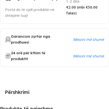
1-2 ditë
€2.00 (mbi €50.00
Posta do të sjell produktin në
falas)
shtëpinë tuaj!
Garancion zyrtar nga
Mësoni më shumë
prodhuesi
24 orë për kthim të
Mësoni më shumë
produktit
Përshkrimi
Produkte të ngjashme