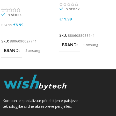
In stock
In stock
€
11.99
€
6.99
€
24.99
Add To Cart
Add To Cart
SKU:
8806088938141
SKU:
8806090027741
BRAND
Samsung
BRAND
Samsung
Kompani e specializuar për shitjen e paisjeve
teknologjike si dhe aksesorëve përcjellës.