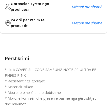
Garancion zyrtar nga
Mësoni më shumë
prodhuesi
24 orë për kthim të
Mësoni më shumë
produktit
Përshkrimi
* Lloji: COVER SILICONE SAMSUNG NOTE 20 ULTRA EF-
PN985 PINK
* Rezistent nga goditjet
* Materiali: silikon
* Mbulesë e hollë dhe e dobishme
* Mbronë kornizën dhe pjesën e pasme nga gërvishtjet
dhe ndikimet