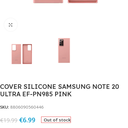
Click to enlarge
COVER SILICONE SAMSUNG NOTE 20
ULTRA EF-PN985 PINK
SKU:
8806090560446
€
6.99
€
19.99
Out of stock