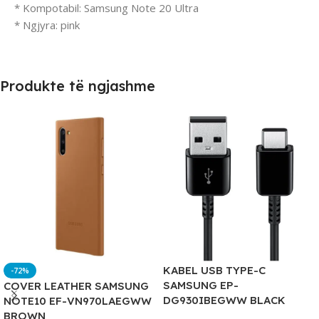
* Kompotabil: Samsung Note 20 Ultra
* Ngjyra: pink
Produkte të ngjashme
KABEL USB TYPE-C
-72%
SAMSUNG EP-
COVER LEATHER SAMSUNG
DG930IBEGWW BLACK
NOTE10 EF-VN970LAEGWW
BROWN