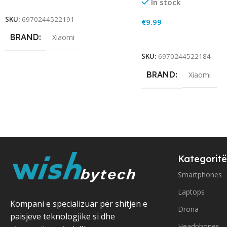
Add To Cart
In stock
SKU:
6970244522191
€
9.99
BRAND
Xiaomi
Add To Cart
SKU:
6970244522184
BRAND
Xiaomi
Kategoritë
Smartphones
Laptops
Kompani e specializuar për shitjen e
Drona
paisjeve teknologjike si dhe
Headphones