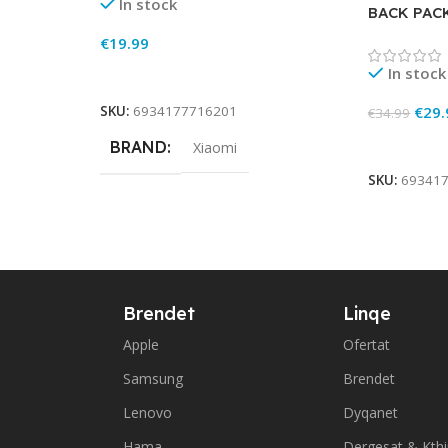
In stock
BACK PACK
€
19.99
In stock
Add To Cart
€
29.
SKU:
6934177716201
€
34.99
Add To Ca
BRAND
Xiaomi
SKU:
69341
Brendet
Linqe
Apple
Ofertat
Samsung
Brendet
Lenovo
Dyqanet
Hama
Dergesat & Kth