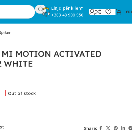
Linja për klient
€
0.
+383 48 900 950
Spiker
 MI MOTION ACTIVATED
2 WHITE
Out of stock
st
Share: