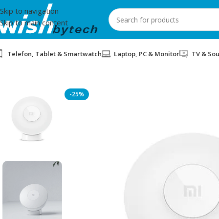
Skip to navigation
Skip to main content
Telefon, Tablet & Smartwatch
Laptop, PC & Monitor
TV & So
Home
/
Xiaomi
/
DRITE XIAOMI MI MOTION ACTIVATED NIGHT L
-25%