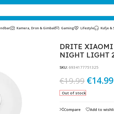
undbar
Kamera, Dron & Gimbal
Gaming
Lifestyle
Kufje & 
IGHT 2 WHITE
DRITE XIAOMI
NIGHT LIGHT 
SKU:
6934177751325
€
14.99
€
19.99
Out of stock
Compare
Add to wishli