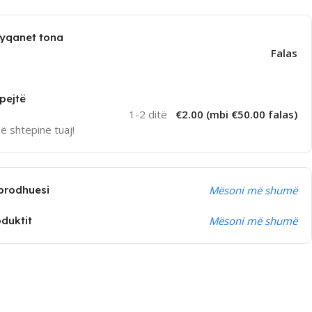
dyqanet tona
Falas
pejtë
1-2 ditë
€2.00 (mbi €50.00 falas)
në shtëpinë tuaj!
prodhuesi
Mësoni më shumë
oduktit
Mësoni më shumë