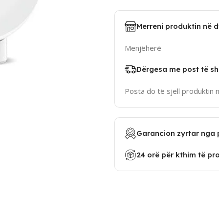
Merreni produktin në 
Menjëherë
Dërgesa me post të sh
Posta do të sjell produktin 
Garancion zyrtar nga 
24 orë për kthim të pr