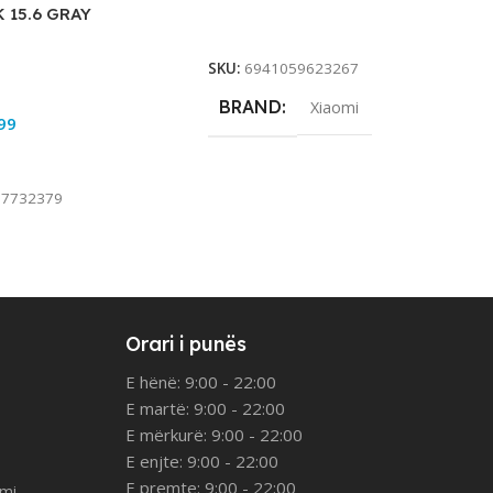
 15.6 GRAY
Add To Cart
SKU:
6941059623267
BRAND
Xiaomi
99
rt
77732379
Orari i punës
E hënë: 9:00 - 22:00
E martë: 9:00 - 22:00
E mërkurë: 9:00 - 22:00
E enjte: 9:00 - 22:00
E premte: 9:00 - 22:00
imi