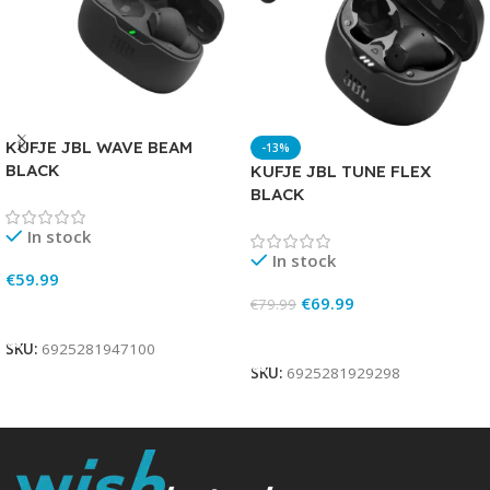
KUFJE JBL WAVE BEAM
-13%
BLACK
KUFJE JBL TUNE FLEX
BLACK
In stock
In stock
€
59.99
€
69.99
€
79.99
Add To Cart
Add To Cart
SKU:
6925281947100
SKU:
6925281929298