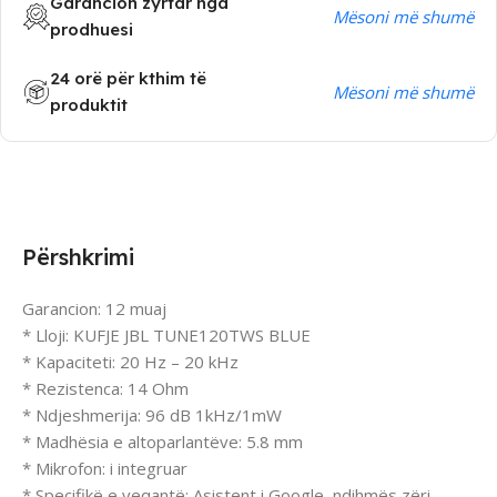
Garancion zyrtar nga
Mësoni më shumë
prodhuesi
24 orë për kthim të
Mësoni më shumë
produktit
Përshkrimi
Garancion: 12 muaj
* Lloji: KUFJE JBL TUNE120TWS BLUE
* Kapaciteti: 20 Hz – 20 kHz
* Rezistenca: 14 Ohm
* Ndjeshmerija: 96 dB 1kHz/1mW
* Madhësia e altoparlantëve: 5.8 mm
* Mikrofon: i integruar
* Specifikë e veqantë: Asistent i Google, ndihmës zëri,