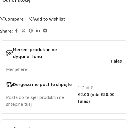
Out of stock
Compare
Add to wishlist
Share:
Merreni produktin në
dyqanet tona
Falas
Menjëherë
Dërgesa me post të shpejtë
1-2 ditë
€2.00 (mbi €50.00
Posta do të sjell produktin në
falas)
shtëpinë tuaj!