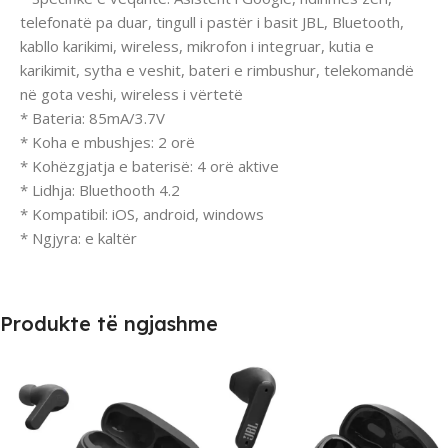
telefonatë pa duar, tingull i pastër i basit JBL, Bluetooth,
kabllo karikimi, wireless, mikrofon i integruar, kutia e
karikimit, sytha e veshit, bateri e rimbushur, telekomandë
në gota veshi, wireless i vërtetë
* Bateria: 85mA/3.7V
* Koha e mbushjes: 2 orë
* Kohëzgjatja e baterisë: 4 orë aktive
* Lidhja: Bluethooth 4.2
* Kompatibil: iOS, android, windows
* Ngjyra: e kaltër
Produkte të ngjashme