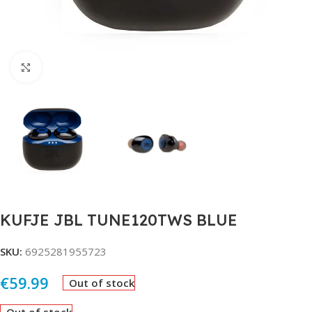
Click to enlarge
KUFJE JBL TUNE120TWS BLUE
SKU:
6925281955723
€
59.99
Out of stock