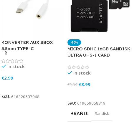
KONVERTER AUX SBOX
-10%
3.5mm TYPE-C
MICRO SDHC 16GB SANDISK
ULTRA UHS-I CARD
In stock
In stock
€
2.99
€
8.99
€
9.99
Add To Cart
Add To Cart
SKU:
616320537968
SKU:
619659058319
BRAND
Sandisk