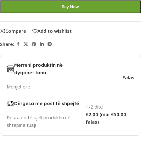
Buy Now
Compare
Add to wishlist
Share:
Merreni produktin në
dyqanet tona
Falas
Menjëherë
Dërgesa me post të shpejtë
1-2 ditë
€2.00 (mbi €50.00
Posta do të sjell produktin në
falas)
shtëpinë tuaj!