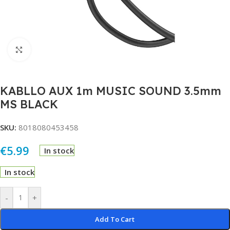
Click to enlarge
KABLLO AUX 1m MUSIC SOUND 3.5mm
MS BLACK
SKU:
8018080453458
€
5.99
In stock
In stock
Alternative:
-
+
Add To Cart