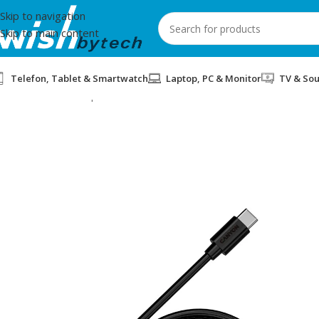
Skip to navigation
Skip to main content
Telefon, Tablet & Smartwatch
Laptop, PC & Monitor
TV & So
Home
/
Aksesorë për mobil dhe IT
/
KABLLO USB-C 2m CANYON