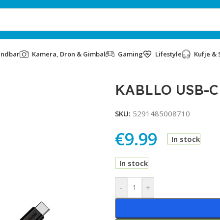
undbar
Kamera, Dron & Gimbal
Gaming
Lifestyle
Kufje & 
 UC-12 BLACK
KABLLO USB-C
SKU:
5291485008710
€
9.99
In stock
In stock
Alternative:
-
+