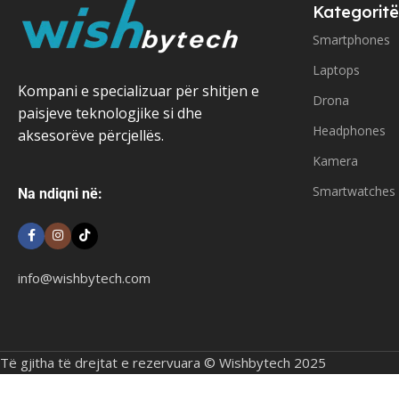
Kategoritë
Smartphones
Laptops
Kompani e specializuar për shitjen e
Drona
paisjeve teknologjike si dhe
Headphones
aksesorëve përcjellës.
Kamera
Smartwatches
Na ndiqni në:
info@wishbytech.com
Të gjitha të drejtat e rezervuara © Wishbytech 2025