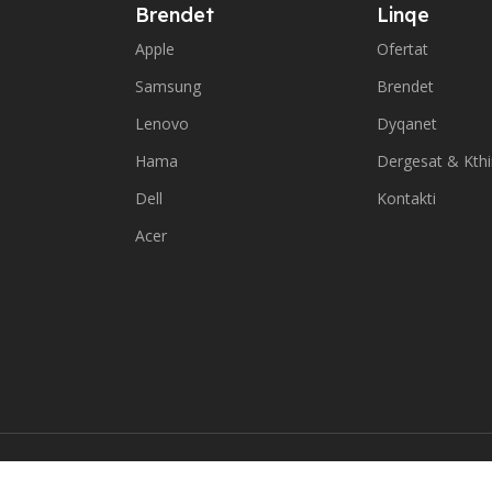
Brendet
Linqe
Apple
Ofertat
Samsung
Brendet
Lenovo
Dyqanet
Hama
Dergesat & Kth
Dell
Kontakti
Acer