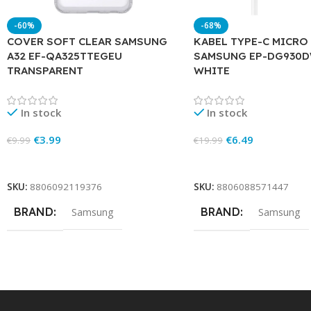
-60%
-68%
COVER SOFT CLEAR SAMSUNG
KABEL TYPE-C MICRO
A32 EF-QA325TTEGEU
SAMSUNG EP-DG93
TRANSPARENT
WHITE
In stock
In stock
€
3.99
€
6.49
€
9.99
€
19.99
Add To Cart
Add To Cart
SKU:
8806092119376
SKU:
8806088571447
BRAND
BRAND
Samsung
Samsung