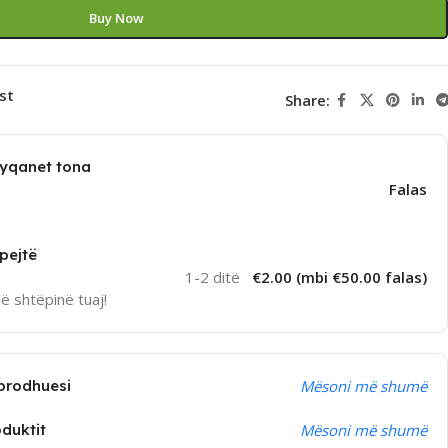
Buy Now
st
Share:
dyqanet tona
Falas
pejtë
1-2 ditë
€2.00 (mbi €50.00 falas)
në shtëpinë tuaj!
prodhuesi
Mësoni më shumë
oduktit
Mësoni më shumë