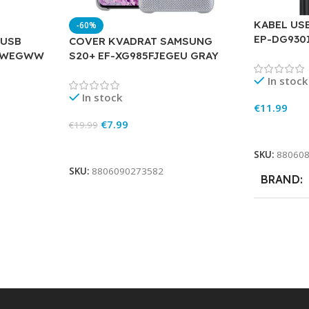
KABEL US
-60%
EP-DG930
 USB
COVER KVADRAT SAMSUNG
0DWEGWW
S20+ EF-XG985FJEGEU GRAY
In stock
In stock
€
11.99
€
7.99
€
19.99
Add To Ca
Add To Cart
SKU:
88060
SKU:
8806090273582
BRAND