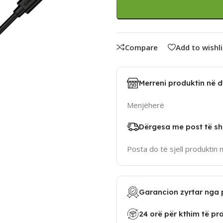
Compare
Add to wishli
Merreni produktin në 
Menjëherë
Dërgesa me post të sh
Posta do të sjell produktin 
Garancion zyrtar nga 
24 orë për kthim të pr