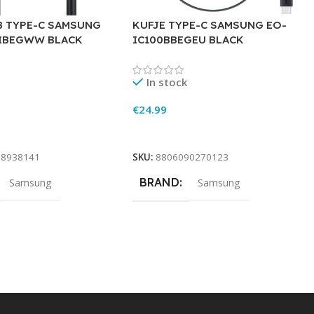
B TYPE-C SAMSUNG
KUFJE TYPE-C SAMSUNG EO-
IBEGWW BLACK
IC100BBEGEU BLACK
In stock
€
24.99
rt
Add To Cart
88938141
SKU:
8806090270123
BRAND
Samsung
Samsung