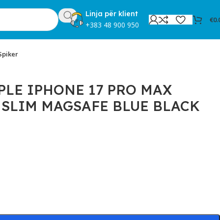
Linja për klient
€
0.
+383 48 900 950
Spiker
PLE IPHONE 17 PRO MAX
 SLIM MAGSAFE BLUE BLACK