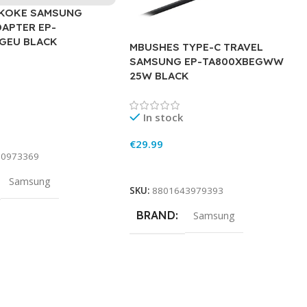
 KOKE SAMSUNG
DAPTER EP-
GEU BLACK
MBUSHES TYPE-C TRAVEL
SAMSUNG EP-TA800XBEGWW
25W BLACK
In stock
rt
€
29.99
90973369
Add To Cart
Samsung
SKU:
8801643979393
BRAND
Samsung