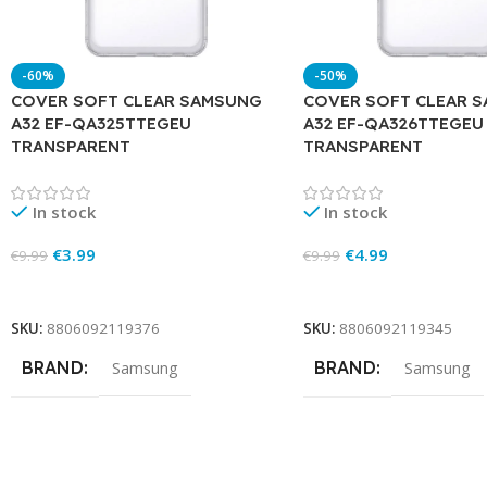
-60%
-50%
COVER SOFT CLEAR SAMSUNG
COVER SOFT CLEAR 
A32 EF-QA325TTEGEU
A32 EF-QA326TTEGEU
TRANSPARENT
TRANSPARENT
In stock
In stock
€
3.99
€
4.99
€
9.99
€
9.99
Add To Cart
Add To Cart
SKU:
8806092119376
SKU:
8806092119345
BRAND
BRAND
Samsung
Samsung