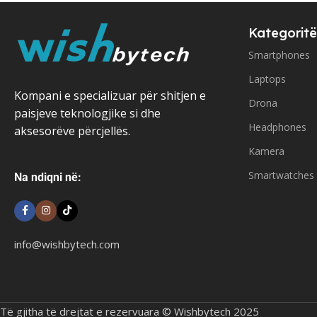
Kategoritë
Smartphones
Laptops
Kompani e specializuar për shitjen e
Drona
paisjeve teknologjike si dhe
Headphones
aksesorëve përcjellës.
Kamera
Smartwatches
Na ndiqni në:
info@wishbytech.com
Të gjitha të drejtat e rezervuara © Wishbytech 2025