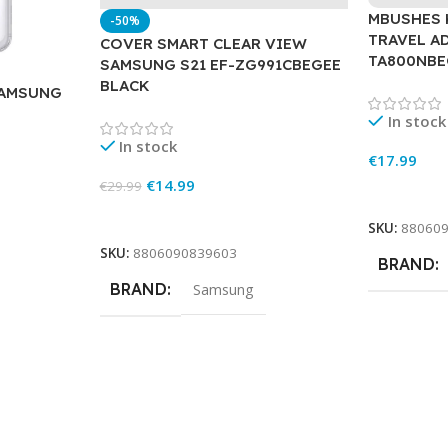
MBUSHES
-50%
TRAVEL A
COVER SMART CLEAR VIEW
TA800NBE
SAMSUNG S21 EF-ZG991CBEGEE
BLACK
SAMSUNG
In stock
In stock
€
17.99
€
14.99
€
29.99
Add To Ca
Add To Cart
SKU:
88060
SKU:
8806090839603
BRAND
BRAND
Samsung