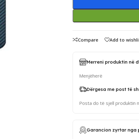
Compare
Add to wishli
Merreni produktin në 
Menjëherë
Dërgesa me post të sh
Posta do të sjell produktin 
Garancion zyrtar nga 