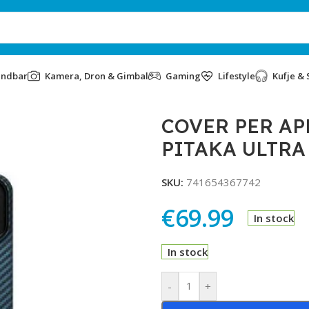
undbar
Kamera, Dron & Gimbal
Gaming
Lifestyle
Kufje & 
17 PRO MAX PITAKA ULTRA SLIM MAGSAFE BLUE BLACK
COVER PER AP
PITAKA ULTRA
SKU:
741654367742
€
69.99
In stock
In stock
Alternative:
-
+