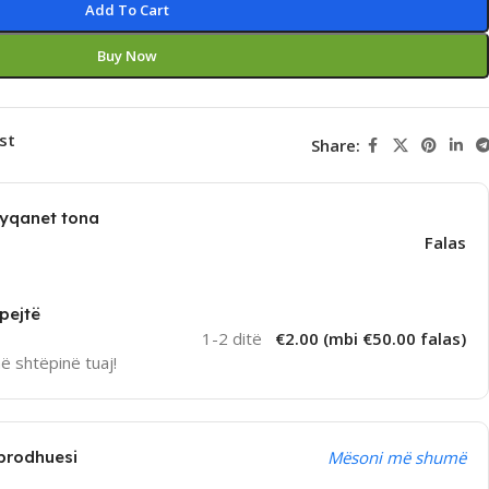
Add To Cart
Buy Now
st
Share:
dyqanet tona
Falas
pejtë
1-2 ditë
€2.00 (mbi €50.00 falas)
në shtëpinë tuaj!
prodhuesi
Mësoni më shumë