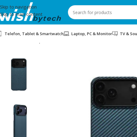
Skip to navigation
Skip to main content
Telefon, Tablet & Smartwatch
Laptop, PC & Monitor
TV & So
Home
/
Aksesorë për mobil dhe IT
/
COVER PER APPLE IPHONE 