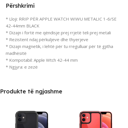
Përshkrimi
* Lloji: RRIP PËR APPLE WATCH WIWU METALIC 1-6/SE
42-44mm BLACK
* Dizajn i fortë me qëndisje prej rrjetë teli prej metali
* Rezistent ndaj përkuljeve dhe thyerjeve
* Dizajn magnetik, i lehtë për tu rregulluar për të gjitha
madhësitë
* Kompotabil: Apple Wtch 42-44 mm
* Ngjyra: e zezë
Produkte të ngjashme