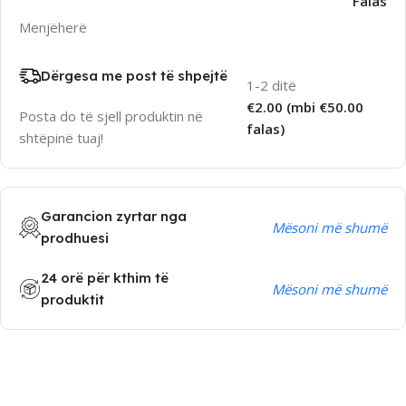
Falas
Menjëherë
Dërgesa me post të shpejtë
1-2 ditë
€2.00 (mbi €50.00
Posta do të sjell produktin në
falas)
shtëpinë tuaj!
Garancion zyrtar nga
Mësoni më shumë
prodhuesi
24 orë për kthim të
Mësoni më shumë
produktit