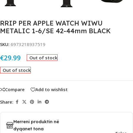
RRIP PER APPLE WATCH WIWU
METALIC 1-6/SE 42-44mm BLACK
SKU:
6973218937519
€
29.99
Out of stock
Out of stock
Compare
Add to wishlist
Share:
Merreni produktin në
dyqanet tona