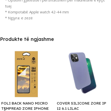
* Opsioni i gjatësisë i përshtatshëm për madhësinë e kyçit
tuaj
* Kompotabil: Apple watch 42-44 mm
* Ngjyra: e zezë
Produkte të ngjashme
FOLI BACK NANO MICRO
COVER SILICONE ZORE IP
TEMPREAD ZORE IPHONE
12 6.1 LILAC