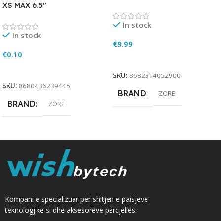
XS MAX 6.5″
In stock
In stock
€
9.99
€
0.10
Add To Cart
Add To Cart
SKU:
8682314052900
SKU:
8680436239445
BRAND
ZORE
BRAND
ZORE
Kompani e specializuar për shitjen e paisjeve
teknologjike si dhe aksesorëve përcjellës.