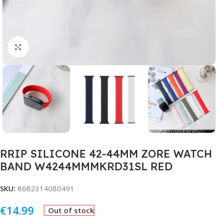
Click to enlarge
RRIP SILICONE 42-44MM ZORE WATCH
BAND W4244MMMKRD31SL RED
SKU:
8682314080491
€
14.99
Out of stock