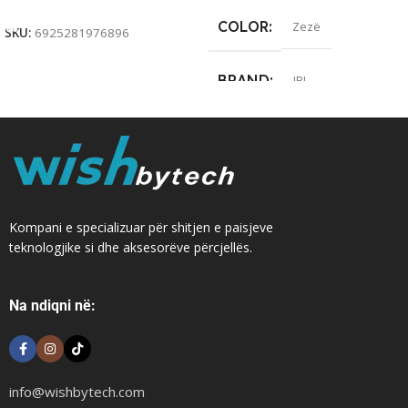
Add To Cart
COLOR
Zezë
SKU:
6925281976896
BRAND
JBL
Kompani e specializuar për shitjen e paisjeve
teknologjike si dhe aksesorëve përcjellës.
Na ndiqni në:
info@wishbytech.com