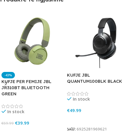
KUFJE JBL
-43%
QUANTUM100BLK BLACK
KUFJE PER FEMIJE JBL
JR310BT BLUETOOTH
GREEN
In stock
€
49.99
In stock
Add To Cart
€
39.99
€
69.99
SKU:
6925281969621