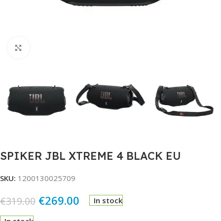
Click to enlarge
SPIKER JBL XTREME 4 BLACK EU
SKU:
1200130025709
€
269.00
€
319.00
In stock