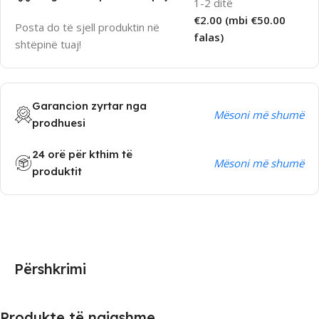
1-2 ditë
€2.00 (mbi €50.00
Posta do të sjell produktin në
falas)
shtëpinë tuaj!
Garancion zyrtar nga
Mësoni më shumë
prodhuesi
24 orë për kthim të
Mësoni më shumë
produktit
Përshkrimi
Produkte të ngjashme