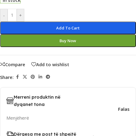
In stock
Alternative:
-
+
Add To Cart
Buy Now
Compare
Add to wishlist
Share:
Merreni produktin në
dyqanet tona
Falas
Menjëherë
Dërgesa me post të shpejtë