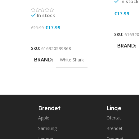
In stock
€
17.99
In stock
Add To Ca
€
17.99
€
29.99
SKU:
61632
Add To Cart
BRAND
SKU:
616320539368
BRAND
White Shark
Brendet
Linqe
Apple
Ofertat
Samsung
Brendet
Lenovo
Dyqanet