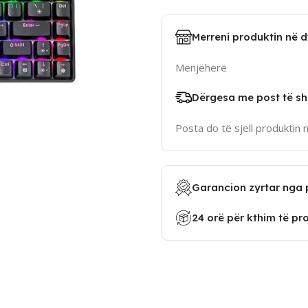
Merreni produktin në 
Menjëherë
Dërgesa me post të sh
Posta do të sjell produktin 
Garancion zyrtar nga 
24 orë për kthim të pr