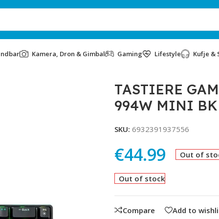
undbar
Kamera, Dron & Gimbal
Gaming
Lifestyle
Kufje & 
INI BK BLACK
TASTIERE GAM
994W MINI BK
SKU:
6932391937556
€
44.99
Out of sto
Out of stock
Compare
Add to wishli