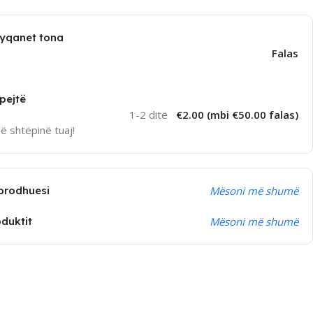
dyqanet tona
Falas
pejtë
1-2 ditë
€2.00 (mbi €50.00 falas)
në shtëpinë tuaj!
prodhuesi
Mësoni më shumë
oduktit
Mësoni më shumë