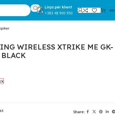
Linja për klient
€
0.
+383 48 900 950
Spiker
ING WIRELESS XTRIKE ME GK-
 BLACK
ck
st
Share: