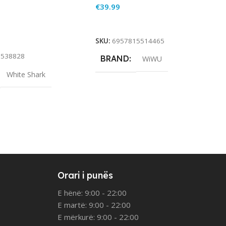
€
39.99
Add To Cart
rt
SKU:
6957815514465
0538828
BRAND
WiWU
White Shark
Orari i punës
E hënë: 9:00 - 22:00
E martë: 9:00 - 22:00
E mërkurë: 9:00 - 22:00