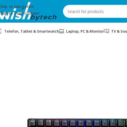
Skip to navigation
Skip to main content
Telefon, Tablet & Smartwatch
Laptop, PC & Monitor
TV & So
Home
/
IT
/
TASTIERE GAMING WIRELESS XTRIKE ME GK-994W M