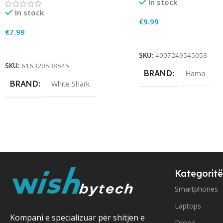
In stock
In stock
€
9.99
€
7.99
Add To Cart
Add To Cart
SKU:
4007249545053
SKU:
616320538545
BRAND
Hama
BRAND
White Shark
Kategoritë
Smartphones
Laptops
Kompani e specializuar për shitjen e
Drona